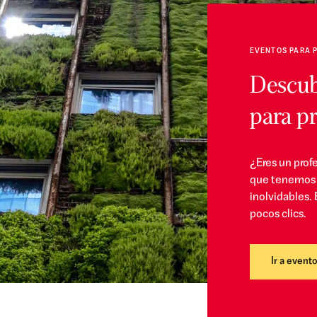
EVENTOS PARA 
Descub
para pr
¿Eres un prof
que tenemos 
inolvidables. 
pocos clics.
Ir a event